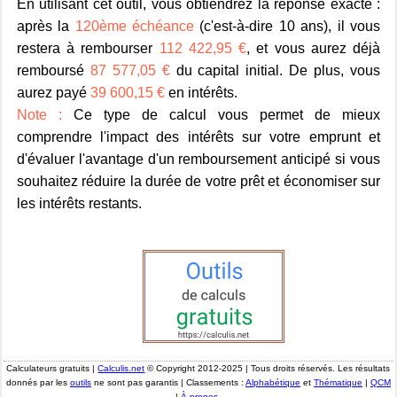
En utilisant cet outil, vous obtiendrez la réponse exacte :
après la
120ème échéance
(c'est-à-dire 10 ans), il vous
restera à rembourser
112 422,95 €
, et vous aurez déjà
remboursé
87 577,05 €
du capital initial. De plus, vous
aurez payé
39 600,15 €
en intérêts.
Note :
Ce type de calcul vous permet de mieux
comprendre l'impact des intérêts sur votre emprunt et
d'évaluer l'avantage d'un remboursement anticipé si vous
souhaitez réduire la durée de votre prêt et économiser sur
les intérêts restants.
Calculateurs gratuits |
Calculis.net
© Copyright 2012-2025 | Tous droits réservés. Les résultats
donnés par les
outils
ne sont pas garantis | Classements :
Alphabétique
et
Thématique
|
QCM
|
À propos
.