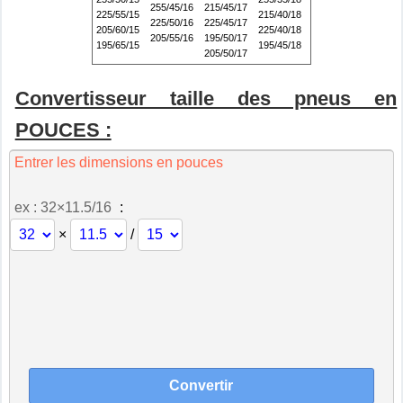
255/45/16
215/45/17
225/55/15
215/40/18
225/50/16
225/45/17
205/60/15
225/40/18
205/55/16
195/50/17
195/65/15
195/45/18
205/50/17
Convertisseur taille des pneus en
POUCES :
Entrer les dimensions en pouces
ex : 32×11.5/16
:
×
/