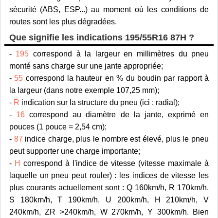
sécurité (ABS, ESP...) au moment où les conditions de
routes sont les plus dégradées.
Que signifie les indications 195/55R16 87H ?
-
195
correspond à la largeur en millimètres du pneu
monté sans charge sur une jante appropriée;
-
55
correspond la hauteur en % du boudin par rapport à
la largeur (dans notre exemple 107,25 mm);
-
R
indication sur la structure du pneu (ici : radial);
-
16
correspond au diamètre de la jante, exprimé en
pouces (1 pouce = 2,54 cm);
-
87
indice charge, plus le nombre est élevé, plus le pneu
peut supporter une charge importante;
-
H
correspond à l'indice de vitesse (vitesse maximale à
laquelle un pneu peut rouler) : les indices de vitesse les
plus courants actuellement sont : Q 160km/h, R 170km/h,
S 180km/h, T 190km/h, U 200km/h, H 210km/h, V
240km/h, ZR >240km/h, W 270km/h, Y 300km/h. Bien