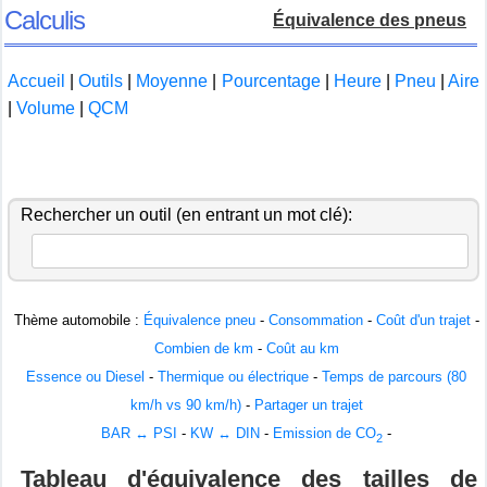
Calculis
Équivalence des pneus
Accueil
|
Outils
|
Moyenne
|
Pourcentage
|
Heure
|
Pneu
|
Aire
|
Volume
|
QCM
Rechercher un outil (en entrant un mot clé):
Thème automobile :
Équivalence pneu
-
Consommation
-
Coût d'un trajet
-
Combien de km
-
Coût au km
Essence ou Diesel
-
Thermique ou électrique
-
Temps de parcours (80
km/h vs 90 km/h)
-
Partager un trajet
BAR ↔ PSI
-
KW ↔ DIN
-
Emission de CO
-
2
Tableau d'équivalence des tailles de