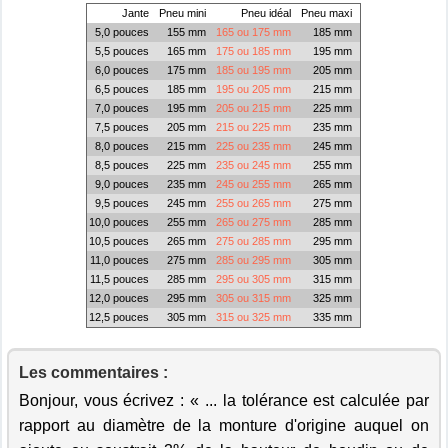
Jante
Pneu mini
Pneu idéal
Pneu maxi
5,0 pouces
155 mm
165 ou 175 mm
185 mm
5,5 pouces
165 mm
175 ou 185 mm
195 mm
6,0 pouces
175 mm
185 ou 195 mm
205 mm
6,5 pouces
185 mm
195 ou 205 mm
215 mm
7,0 pouces
195 mm
205 ou 215 mm
225 mm
7,5 pouces
205 mm
215 ou 225 mm
235 mm
8,0 pouces
215 mm
225 ou 235 mm
245 mm
8,5 pouces
225 mm
235 ou 245 mm
255 mm
9,0 pouces
235 mm
245 ou 255 mm
265 mm
9,5 pouces
245 mm
255 ou 265 mm
275 mm
10,0 pouces
255 mm
265 ou 275 mm
285 mm
10,5 pouces
265 mm
275 ou 285 mm
295 mm
11,0 pouces
275 mm
285 ou 295 mm
305 mm
11,5 pouces
285 mm
295 ou 305 mm
315 mm
12,0 pouces
295 mm
305 ou 315 mm
325 mm
12,5 pouces
305 mm
315 ou 325 mm
335 mm
Les commentaires :
Bonjour, vous écrivez : « ... la tolérance est calculée par
rapport au diamètre de la monture d'origine auquel on