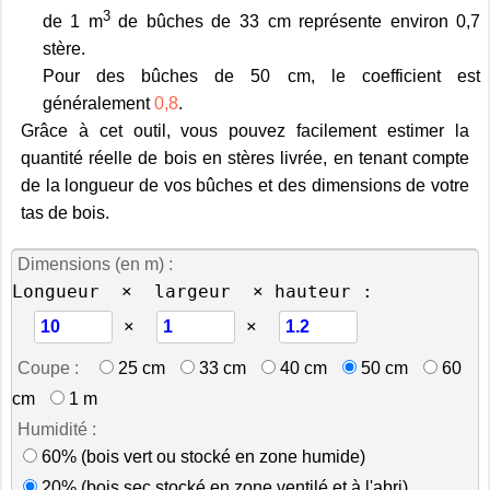
3
de 1 m
de bûches de 33 cm représente environ 0,7
stère.
Pour des bûches de 50 cm, le coefficient est
généralement
0,8
.
Grâce à cet outil, vous pouvez facilement estimer la
quantité réelle de bois en stères livrée, en tenant compte
de la longueur de vos bûches et des dimensions de votre
tas de bois.
Dimensions (en m) :
Longueur  ×  largeur  × hauteur :
 × 
 × 
Coupe :
25 cm
33 cm
40 cm
50 cm
60
cm
1 m
Humidité :
60% (bois vert ou stocké en zone humide)
20% (bois sec stocké en zone ventilé et à l'abri)