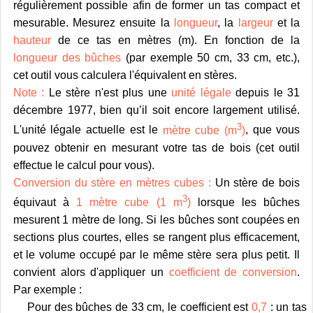
régulièrement possible afin de former un tas compact et
mesurable. Mesurez ensuite la
longueur
, la
largeur
et la
hauteur
de ce tas en mètres (m). En fonction de la
longueur des bûches
(par exemple 50 cm, 33 cm, etc.),
cet outil vous calculera l'équivalent en stères.
Note :
Le stère n'est plus une
unité légale
depuis le 31
décembre 1977, bien qu’il soit encore largement utilisé.
3
L'unité légale actuelle est le
mètre cube (m
)
, que vous
pouvez obtenir en mesurant votre tas de bois (cet outil
effectue le calcul pour vous).
Conversion du stère en mètres cubes :
Un stère de bois
3
équivaut à
1 mètre cube (1 m
)
lorsque les bûches
mesurent 1 mètre de long. Si les bûches sont coupées en
sections plus courtes, elles se rangent plus efficacement,
et le volume occupé par le même stère sera plus petit. Il
convient alors d'appliquer un
coefficient de conversion
.
Par exemple :
Pour des bûches de 33 cm, le coefficient est
0,7
: un tas