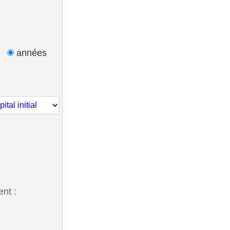
s
années
ent :