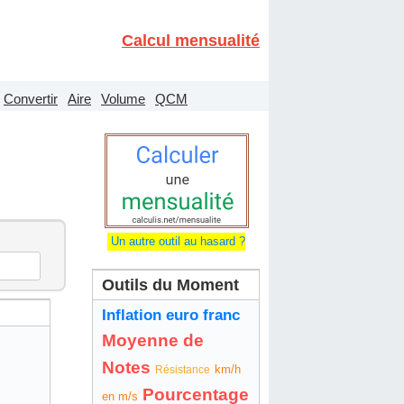
Calcul mensualité
Convertir
Aire
Volume
QCM
Un autre outil au hasard ?
Outils du Moment
Inflation euro franc
Moyenne de
Notes
km/h
Résistance
Pourcentage
en m/s