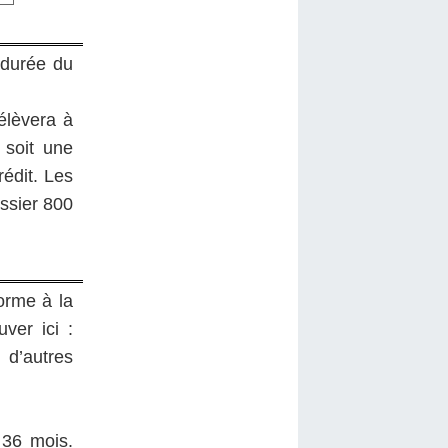
a durée du
élèvera à
 soit une
rédit. Les
ssier 800
orme à la
ver ici :
 d’autres
 36 mois.