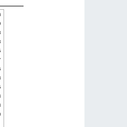
û
9
8
3
5
7
6
8
5
3
8
0