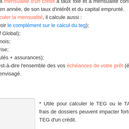
la
mensualité d'un crédit
à taux fixe et à mensualité con
en année, de son taux d'intérêt et du capital emprunté.
culer la mensualité
, il calcule aussi :
voir
le complément sur le calcul du teg
);
f Global);
mois;
ise;
mulés + assurances);
est-à-dire l'ensemble des vos
échéances de votre prêt
(é
 envisagé.
* Utile pour calculer le TEG ou le T
:
frais de dossiers peuvent impacter for
TEG d'un crédit.