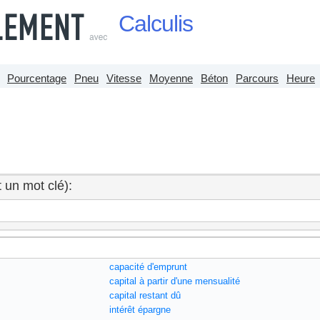
Calculis
Pourcentage
Pneu
Vitesse
Moyenne
Béton
Parcours
Heure
 un mot clé):
capacité d'emprunt
capital à partir d'une mensualité
capital restant dû
intérêt épargne