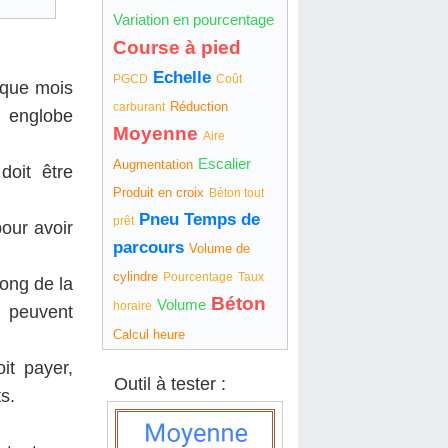
Variation en pourcentage
Course à pied
Echelle
PGCD
Coût
aque mois
Réduction
carburant
é englobe
Moyenne
Aire
Escalier
Augmentation
doit être
Produit en croix
Béton tout
Pneu
Temps de
prêt
pour avoir
parcours
Volume de
cylindre
Pourcentage
Taux
long de la
Béton
Volume
horaire
s peuvent
Calcul heure
it payer,
Outil à tester :
s.