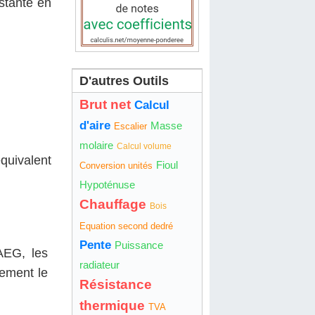
stante en
D'autres Outils
Brut net
Calcul
d'aire
Masse
Escalier
molaire
Calcul volume
quivalent
Fioul
Conversion unités
Hypoténuse
Chauffage
Bois
Equation second dedré
Pente
Puissance
AEG, les
radiateur
tement le
Résistance
thermique
TVA