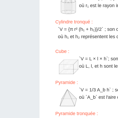
où r₁ est le rayon 
Cylindre tronqué :
`V = {π r² (h₁ + h₂)}/2` ; son o
où h₁ et h₂ représentent les 
Cube :
`V = L × l × h`; son
où L, l, et h sont 
Pyramide :
`V = 1/3 A_b h` ; s
où `A_b` est l'aire
Pyramide tronquée :