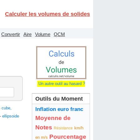
Calculer les volumes de solides
Convertir
Aire
Volume
QCM
Un autre outil au hasard ?
Outils du Moment
-
cube,
Inflation euro franc
-
ellipsoide
Moyenne de
Notes
km/h
Résistance
Pourcentage
en m/s