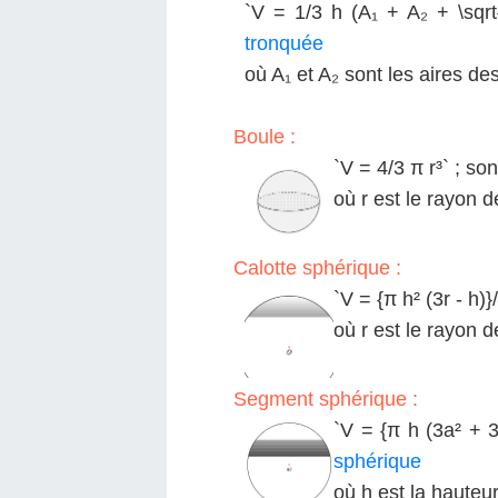
`V = 1/3 h (A₁ + A₂ + \sqrt{
tronquée
où A₁ et A₂ sont les aires de
Boule :
`V = 4/3 π r³` ; son
où r est le rayon d
Calotte sphérique :
`V = {π h² (3r - h)}/
où r est le rayon d
Segment sphérique :
`V = {π h (3a² + 3b
sphérique
où h est la hauteu