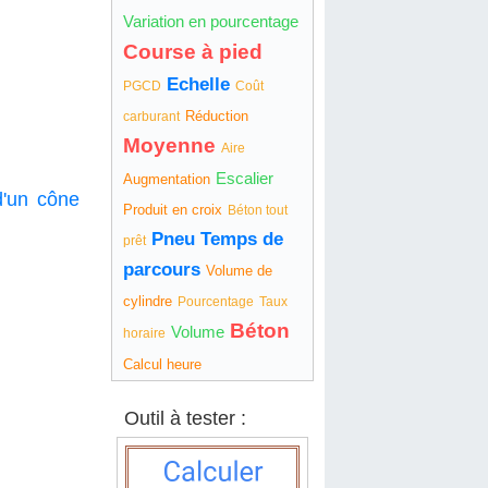
Variation en pourcentage
Course à pied
Echelle
PGCD
Coût
Réduction
carburant
Moyenne
Aire
Escalier
Augmentation
d'un cône
Produit en croix
Béton tout
Pneu
Temps de
prêt
parcours
Volume de
cylindre
Pourcentage
Taux
Béton
Volume
horaire
Calcul heure
Outil à tester :