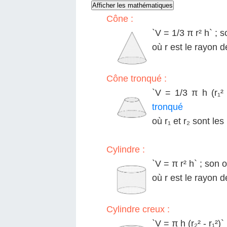
Afficher les mathématiques
Cône :
`V = 1/3 π r² h` ; s
où r est le rayon d
Cône tronqué :
`V = 1/3 π h (r₁² 
tronqué
où r₁ et r₂ sont le
Cylindre :
`V = π r² h` ; son o
où r est le rayon d
Cylindre creux :
`V = π h (r₂² - r₁²)`