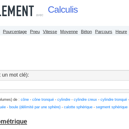
Calculis
Pourcentage
Pneu
Vitesse
Moyenne
Béton
Parcours
Heure
 un mot clé):
olumes) de :
cône
-
cône tronqué
-
cylindre
-
cylindre creux
-
cylindre tronqué
quée
-
boule (délimité par une sphère)
-
calotte sphérique
-
segment sphérique
ométrique