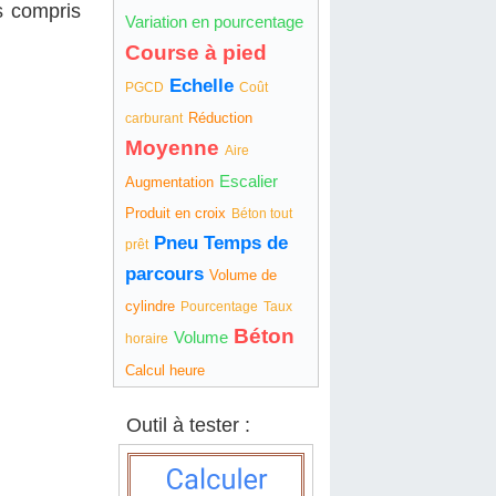
rs compris
Variation en pourcentage
Course à pied
Echelle
PGCD
Coût
Réduction
carburant
Moyenne
Aire
Escalier
Augmentation
Produit en croix
Béton tout
Pneu
Temps de
prêt
parcours
Volume de
cylindre
Pourcentage
Taux
Béton
Volume
horaire
Calcul heure
Outil à tester :