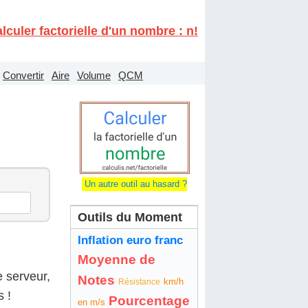
lculer factorielle d'un nombre : n!
Convertir
Aire
Volume
QCM
Un autre outil au hasard ?
Outils du Moment
Inflation euro franc
Moyenne de
e serveur,
Notes
km/h
Résistance
s !
Pourcentage
en m/s