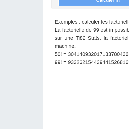
Exemples : calculer les factoriel
La factorielle de 99 est imposs
sur une Ti82 Stats, la factorie
machine.
50! = 30414093201713378043
99! = 93326215443944152681