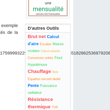
r exemple
D'autres Outils
tés de la
Brut net
Calcul
d'aire
Masse
Escalier
molaire
Calcul volume
217599993229915608941463976156518286253697920
Fioul
Conversion unités
Hypoténuse
Chauffage
Bois
Equation second dedré
Pente
Puissance
radiateur
Résistance
thermique
TVA