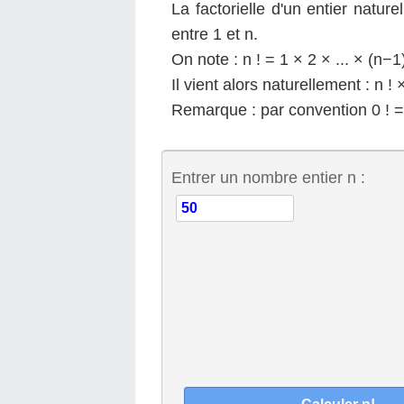
La factorielle d'un entier natur
entre 1 et n.
On note : n ! = 1 × 2 × ... × (n−1
Il vient alors naturellement : n !
Remarque : par convention 0 ! =
Entrer un nombre entier n :