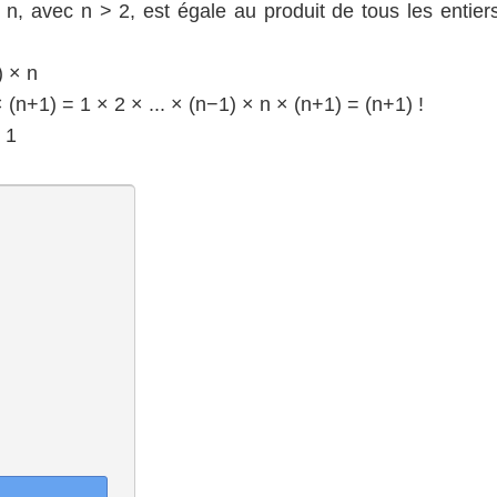
el n, avec n > 2, est égale au produit de tous les entie
) × n
 × (n+1) = 1 × 2 × ... × (n−1) × n × (n+1) = (n+1) !
 1