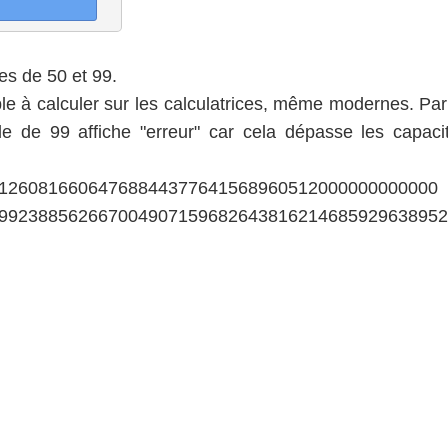
les de 50 et 99.
ible à calculer sur les calculatrices, même modernes. Pa
lle de 99 affiche "erreur" car cela dépasse les capaci
612608166064768844377641568960512000000000000
699238856266700490715968264381621468592963895