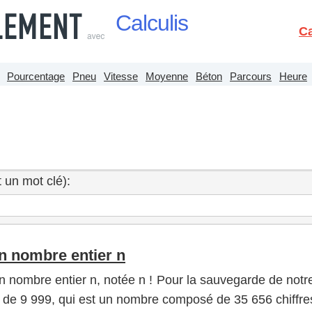
Calculis
Ca
Pourcentage
Pneu
Vitesse
Moyenne
Béton
Parcours
Heure
 un mot clé):
'un nombre entier n
d'un nombre entier n, notée n ! Pour la sauvegarde de notr
elle de 9 999, qui est un nombre composé de 35 656 chiffre