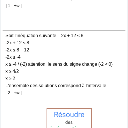
] 1 ; +∞ [
Soit l'inéquation suivante : -2x + 12 ≤ 8
-2x + 12 ≤ 8
-2x ≤ 8 − 12
-2x ≤ -4
x ≥ -4 / (-2) attention, le sens du signe change (-2 < 0)
x ≥ 4/2
x ≥ 2
L'ensemble des solutions correspond à l'intervalle :
[ 2 ; +∞ [.