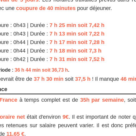
ec une
coupure de 40 minutes
pour déjeuner.
ure : 0h43 | Durée :
7 h 25 min soit 7,42 h
ure : 0h43 | Durée :
7 h 13 min soit 7,22 h
ure : 0h44 | Durée :
7 h 17 min soit 7,28 h
ure : 0h44 | Durée :
7 h 18 min soit 7,3 h
ure : 0h42 | Durée :
7 h 31 min soit 7,52 h
riode :
36 h 44 min soit 36,73 h
.
devrait être de
37 h 30 min
soit
37,5 h
! Il manque
46 mi
nce
 France
à temps complet est de
35h par semaine
, soi
oraire net
était d'environ
9€
. Il est important de noter 
les retenues sur salaire peuvent varier. Il est donc pré
 de
11,65 €
.