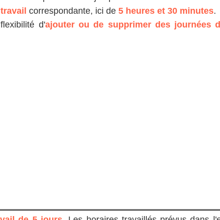
travail
correspondante, ici de
5 heures et 30 minutes
.
lexibilité d'
ajouter ou de supprimer des journées de
vail de 5 jours
. Les horaires travaillés prévus dans l'