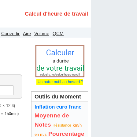
Calcul d'heure de travail
Convertir
Aire
Volume
QCM
Un autre outil au hasard ?
Outils du Moment
 × 12,4)
Inflation euro franc
 = 150min)
Moyenne de
Notes
km/h
Résistance
Pourcentage
en m/s