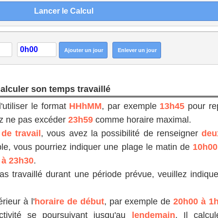
calculer son temps travaillé
'utiliser le format
HHhMM
, par exemple
13h45
pour re
ez ne pas excéder
23h59
comme horaire maximal.
de travail
, vous avez la possibilité de renseigner
deu
le, vous pourriez indiquer une plage le matin de
10h00
 à 23h30
.
s travaillé durant une période prévue, veuillez indiqu
rieur à l'
horaire de début
, par exemple de
20h00 à 1
tivité se poursuivant jusqu'au
lendemain
. Il calcu