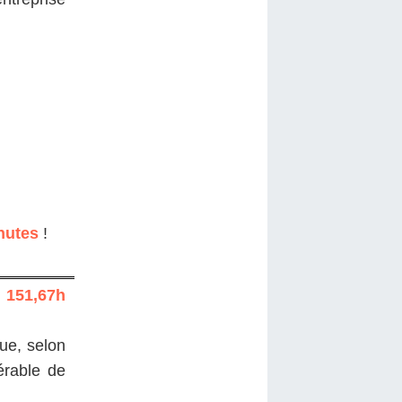
nutes
!
t
151,67h
que, selon
férable de