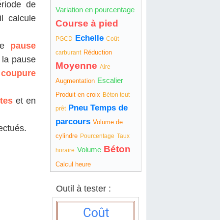
riode de
Variation en pourcentage
l calcule
Course à pied
Echelle
PGCD
Coût
tre
pause
Réduction
carburant
 la pause
Moyenne
Aire
 coupure
Escalier
Augmentation
Produit en croix
Béton tout
tes
et en
Pneu
Temps de
prêt
parcours
Volume de
fectués.
cylindre
Pourcentage
Taux
Béton
Volume
horaire
Calcul heure
Outil à tester :