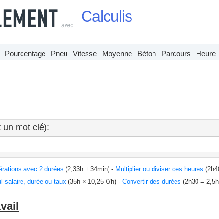
Calculis
Pourcentage
Pneu
Vitesse
Moyenne
Béton
Parcours
Heure
 un mot clé):
rations avec 2 durées
(2,33h ± 34min) -
Multiplier ou diviser des heures
(2h40
l salaire, durée ou taux
(35h × 10,25 €/h) -
Convertir des durées
(2h30 = 2,5h
vail