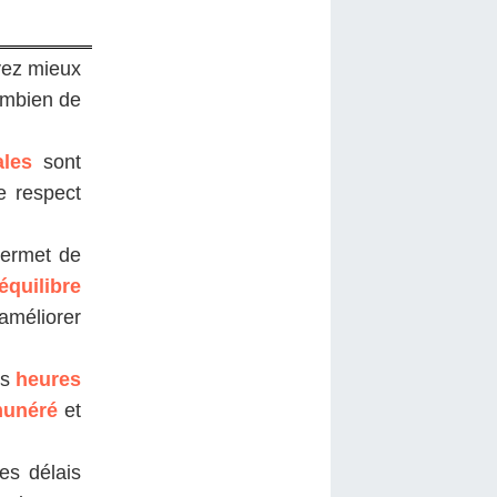
vez mieux
ombien de
ales
sont
e respect
permet de
équilibre
améliorer
es
heures
munéré
et
es délais