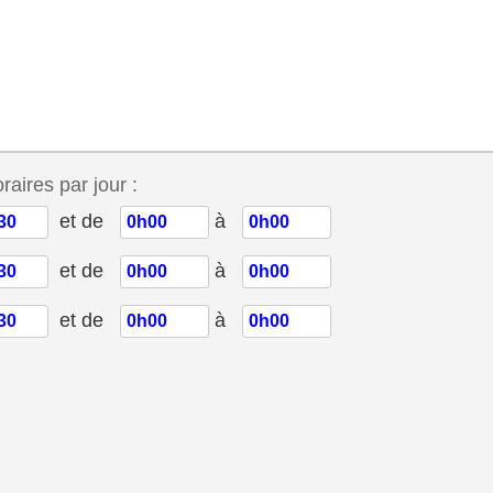
aires par jour :
et de
à
et de
à
et de
à