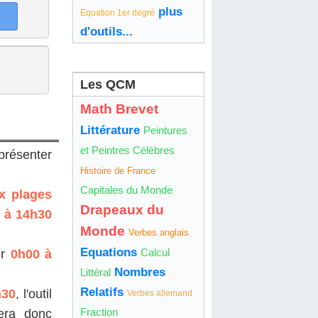
plus
Equation 1er degré
d'outils...
Les QCM
Math Brevet
Littérature
Peintures
et Peintres Célèbres
présenter
Histoire de France
Capitales du Monde
x plages
Drapeaux du
 à 14h30
Monde
Verbes anglais
Equations
Calcul
er
0h00 à
Nombres
Littéral
Relatifs
h30
, l'outil
Verbes allemand
Fraction
lera donc