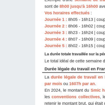
sont de
8h00 jusqu'à 16h00
av
Vos horaires effectués
:
Journée 1 :
8h05 - 16h13 | coup
Journée 2 :
8h06 - 16h02 | coup
Journée 3 :
8h23 - 16h24 | coup
Journée 4 :
8h07 - 16h09 | coup
Journée 5 :
8h02 - 16h15 | coup
La durée totale travaillée sur la pé
Le total idéal de cette semaine 
Durée légale du travail en Fra
La
durée légale de travail en
par mois
ou
1607h par an
.
En 2024, le montant du
Smic h
les
conventions collectives
, 
retenir le montant brut, qui était