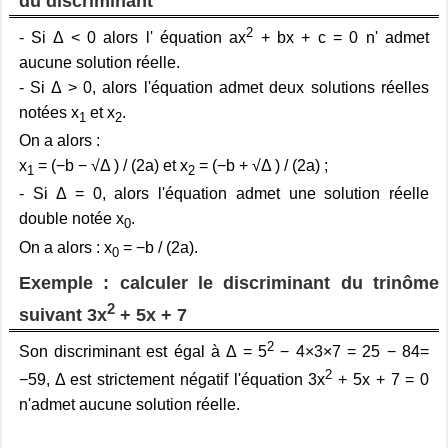
du discriminant
2
- Si Δ < 0 alors l' équation ax
+ bx + c = 0 n' admet
aucune solution réelle.
- Si Δ > 0, alors l'équation admet deux solutions réelles
notées x
et x
.
1
2
On a alors :
x
= (−b − √Δ ) / (2a) et x
= (−b + √Δ ) / (2a) ;
1
2
- Si Δ = 0, alors l'équation admet une solution réelle
double notée x
.
0
On a alors : x
= −b / (2a).
0
Exemple : calculer le discriminant du trinôme
2
suivant 3x
+ 5x + 7
2
Son discriminant est égal à Δ = 5
− 4×3×7 = 25 − 84=
2
−59, Δ est strictement négatif l'équation 3x
+ 5x + 7 = 0
n'admet aucune solution réelle.