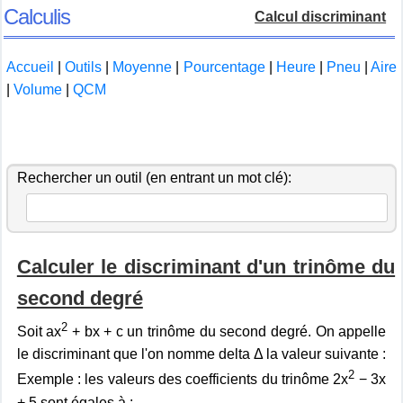
Calculis
Calcul discriminant
Accueil
|
Outils
|
Moyenne
|
Pourcentage
|
Heure
|
Pneu
|
Aire
|
Volume
|
QCM
Rechercher un outil (en entrant un mot clé):
Calculer le discriminant d'un trinôme du
second degré
2
Soit ax
+ bx + c un trinôme du second degré. On appelle
le discriminant que l'on nomme delta Δ la valeur suivante :
2
Exemple : les valeurs des coefficients du trinôme 2x
− 3x
+ 5 sont égales à :