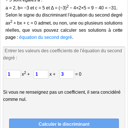
2
a = 2, b= −3 et c = 5 et Δ = (−3)
− 4×2×5 = 9 − 40 = −31.
Selon le signe du discriminant l'équation du second degré
2
ax
+ bx + c = 0 admet, ou non, une ou plusieurs solutions
réelles, que vous pouvez calculer ses solutions à cette
page :
équation du second degré
.
Entrer les valeurs des coefficients de l'équation du second
degré :
2
x
+
x +
= 0
Si vous ne renseignez pas un coefficient, il sera concidéré
comme nul.