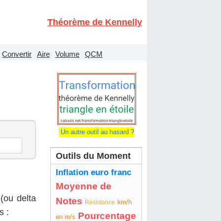
Théorème de Kennelly
Convertir
Aire
Volume
QCM
Un autre outil au hasard ?
Outils du Moment
Inflation euro franc
Moyenne de
(ou delta
Notes
km/h
Résistance
s :
Pourcentage
en m/s