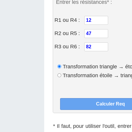
Entrer les résistances* :
R1 ou R4 :
R2 ou R5 :
R3 ou R6 :
Transformation triangle → éto
Transformation étoile → trian
* Il faut, pour utiliser l'outil, entr