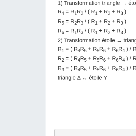
1) Transformation triangle → éto
R
= R
R
/ ( R
+ R
+ R
)
4
1
2
1
2
3
R
= R
R
/ ( R
+ R
+ R
)
5
2
3
1
2
3
R
= R
R
/ ( R
+ R
+ R
)
6
1
3
1
2
3
2) Transformation étoile → trian
R
= ( R
R
+ R
R
+ R
R
) / 
1
4
5
5
6
6
4
R
= ( R
R
+ R
R
+ R
R
) / 
2
4
5
5
6
6
4
R
= ( R
R
+ R
R
+ R
R
) / 
3
4
5
5
6
6
4
triangle Δ ↔ étoile Y