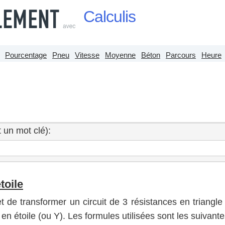
Calculis
Pourcentage
Pneu
Vitesse
Moyenne
Béton
Parcours
Heure
 un mot clé):
toile
de transformer un circuit de 3 résistances en triangle 
 en étoile (ou Y). Les formules utilisées sont les suivante