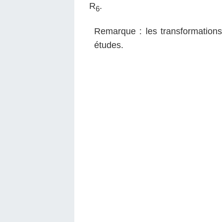
R
.
6
Remarque : les transformations t
études.