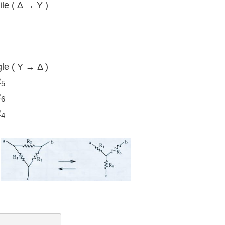
ile ( Δ → Y )
gle ( Y → Δ )
R
5
R
6
R
4