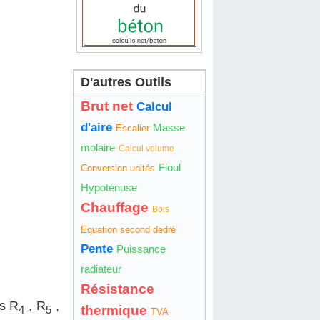
D'autres Outils
Brut net
Calcul
d'aire
Masse
Escalier
molaire
Calcul volume
Fioul
Conversion unités
Hypoténuse
Chauffage
Bois
Equation second dedré
Pente
Puissance
radiateur
Résistance
es R
, R
,
thermique
4
5
TVA