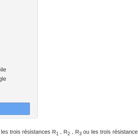
ile
gle
er les trois résistances R
, R
, R
ou les trois résistanc
1
2
3