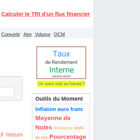
Calculer le TRI d'un flux financier
Convertir
Aire
Volume
QCM
Un autre outil au hasard ?
Outils du Moment
Inflation euro franc
Moyenne de
Notes
km/h
Résistance
of Return
Pourcentage
en m/s