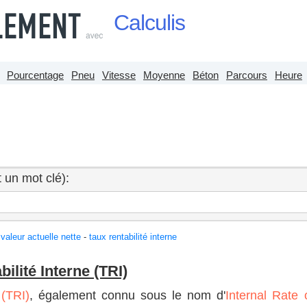
Calculis
Pourcentage
Pneu
Vitesse
Moyenne
Béton
Parcours
Heure
 un mot clé):
valeur actuelle nette
-
taux rentabilité interne
ilité Interne (TRI)
 (TRI)
, également connu sous le nom d'
Internal Rate 