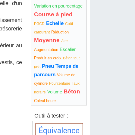
elle d'un
Variation en pourcentage
Course à pied
stissement
Echelle
PGCD
Coût
trésorerie
Réduction
carburant
Moyenne
Aire
érieur au
Escalier
Augmentation
Produit en croix
Béton tout
estis, ce
Pneu
Temps de
prêt
parcours
Volume de
cylindre
Pourcentage
Taux
Béton
Volume
horaire
Calcul heure
Outil à tester :