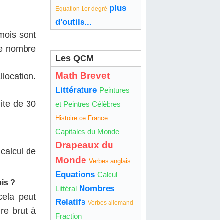
plus
Equation 1er degré
d'outils...
 mois sont
le nombre
Les QCM
Math Brevet
location.
Littérature
Peintures
uite de 30
et Peintres Célèbres
Histoire de France
Capitales du Monde
Drapeaux du
 calcul de
Monde
Verbes anglais
Equations
Calcul
ois ?
Nombres
Littéral
cela peut
Relatifs
Verbes allemand
re brut à
Fraction