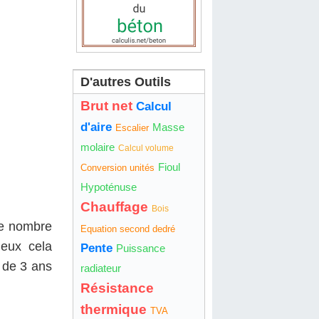
D'autres Outils
Brut net
Calcul
d'aire
Masse
Escalier
molaire
Calcul volume
Fioul
Conversion unités
Hypoténuse
Chauffage
Bois
 le nombre
Equation second dedré
deux cela
Pente
Puissance
s de 3 ans
radiateur
Résistance
thermique
TVA