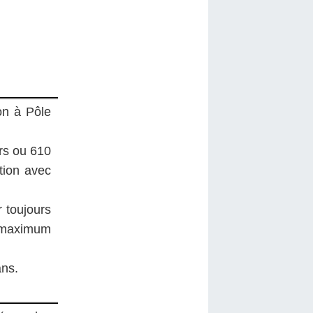
on à Pôle
urs ou 610
tion avec
r toujours
e maximum
ans.