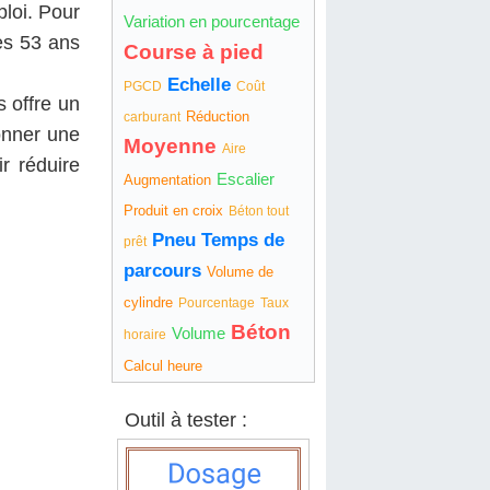
loi. Pour
Variation en pourcentage
es 53 ans
Course à pied
Echelle
PGCD
Coût
s offre un
Réduction
carburant
onner une
Moyenne
Aire
r réduire
Escalier
Augmentation
Produit en croix
Béton tout
Pneu
Temps de
prêt
parcours
Volume de
cylindre
Pourcentage
Taux
Béton
Volume
horaire
Calcul heure
Outil à tester :