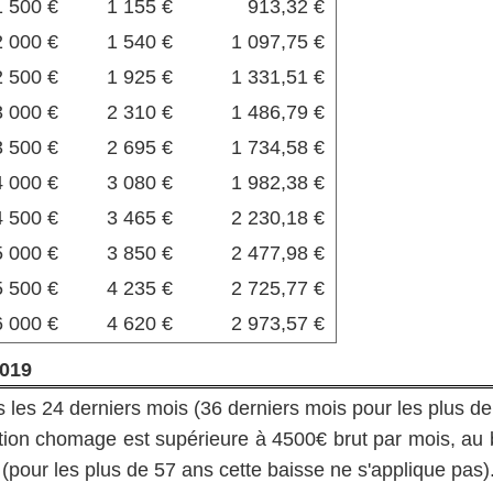
1 500 €
1 155 €
913,32 €
2 000 €
1 540 €
1 097,75 €
2 500 €
1 925 €
1 331,51 €
3 000 €
2 310 €
1 486,79 €
3 500 €
2 695 €
1 734,58 €
4 000 €
3 080 €
1 982,38 €
4 500 €
3 465 €
2 230,18 €
5 000 €
3 850 €
2 477,98 €
5 500 €
4 235 €
2 725,77 €
6 000 €
4 620 €
2 973,57 €
019
ans les 24 derniers mois (36 derniers mois pour les plus de
ation chomage est supérieure à 4500€ brut par mois, au 
pour les plus de 57 ans cette baisse ne s'applique pas)