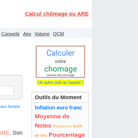
Calcul chômage ou ARE
Convertir
Aire
Volume
QCM
Un autre outil au hasard ?
Outils du Moment
taux horaire
Inflation euro franc
Moyenne de
Notes
km/h
Résistance
 ARE
. Son
Pourcentage
en m/s