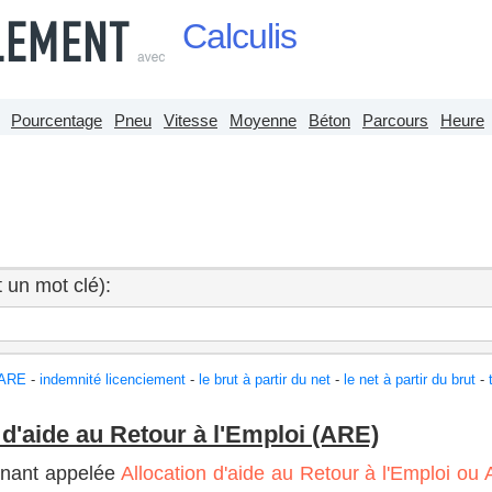
Calculis
Pourcentage
Pneu
Vitesse
Moyenne
Béton
Parcours
Heure
 un mot clé):
 ARE
-
indemnité licenciement
-
le brut à partir du net
-
le net à partir du brut
-
 d'aide au Retour à l'Emploi (ARE)
enant appelée
Allocation d'aide au Retour à l'Emploi ou