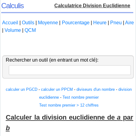
Calculis
Calculatrice Division Euclidienne
Accueil
|
Outils
|
Moyenne
|
Pourcentage
|
Heure
|
Pneu
|
Aire
|
Volume
|
QCM
Rechercher un outil (en entrant un mot clé):
calculer un PGCD
-
calculer un PPCM
-
diviseurs d'un nombre
-
division
euclidienne
-
Test nombre premier
Test nombre premier > 12 chiffres
Calculer la division euclidienne de
a
par
b