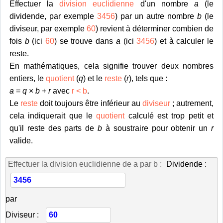
Effectuer la
division euclidienne
d'un nombre
a
(le
dividende, par exemple
3456
) par un autre nombre
b
(le
diviseur, par exemple
60
) revient à déterminer combien de
fois
b
(ici
60
) se trouve dans
a
(ici
3456
) et à calculer le
reste.
En mathématiques, cela signifie trouver deux nombres
entiers, le
quotient
(
q
) et le
reste
(
r
), tels que :
a
=
q
×
b
+
r
avec
r < b
.
Le
reste
doit toujours être inférieur au
diviseur
; autrement,
cela indiquerait que le
quotient
calculé est trop petit et
qu'il reste des parts de
b
à soustraire pour obtenir un
r
valide.
Effectuer la division euclidienne de a par b :
Dividende :
par
Diviseur :