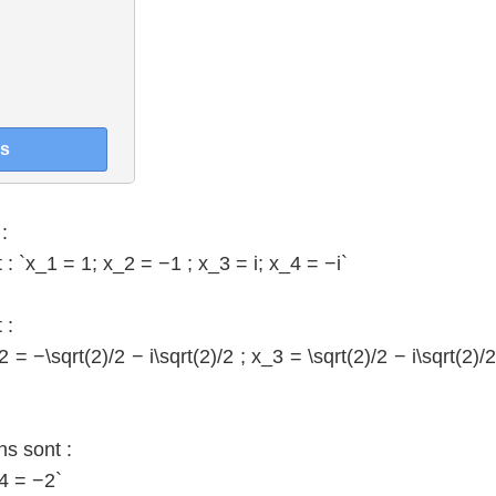
:
 : `x_1 = 1; x_2 = −1 ; x_3 = i; x_4 = −i`
 :
2 = −\sqrt(2)/2 − i\sqrt(2)/2 ; x_3 = \sqrt(2)/2 − i\sqrt(2)/
ns sont :
_4 = −2`