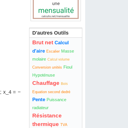
D'autres Outils
Brut net
Calcul
d'aire
Masse
Escalier
molaire
Calcul volume
Fioul
Conversion unités
Hypoténuse
Chauffage
Bois
2; x_4 = −
Equation second dedré
Pente
Puissance
radiateur
Résistance
thermique
TVA