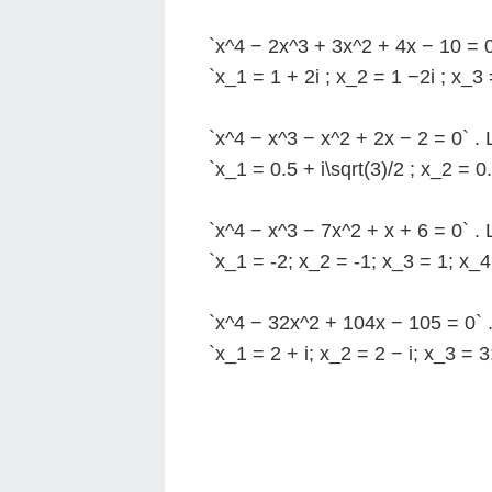
`x^4 − 2x^3 + 3x^2 + 4x − 10 = 0`
`x_1 = 1 + 2i ; x_2 = 1 −2i ; x_3 
`x^4 − x^3 − x^2 + 2x − 2 = 0` . 
`x_1 = 0.5 + i\sqrt(3)/2 ; x_2 = 0.
`x^4 − x^3 − 7x^2 + x + 6 = 0` . 
`x_1 = -2; x_2 = -1; x_3 = 1; x_4
`x^4 − 32x^2 + 104x − 105 = 0` .
`x_1 = 2 + i; x_2 = 2 − i; x_3 = 