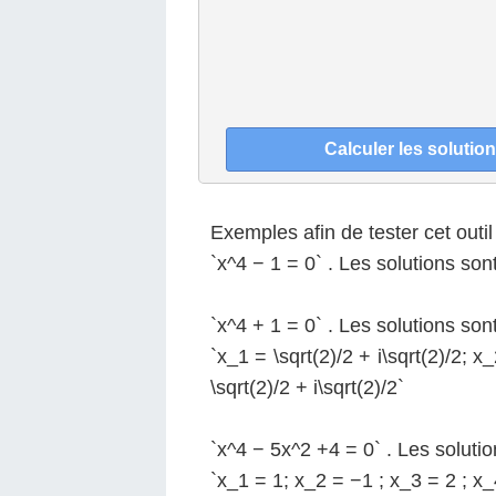
Exemples afin de tester cet outil 
`x^4 − 1 = 0` . Les solutions sont
`x^4 + 1 = 0` . Les solutions sont
`x_1 = \sqrt(2)/2 + i\sqrt(2)/2; x_
\sqrt(2)/2 + i\sqrt(2)/2`
`x^4 − 5x^2 +4 = 0` . Les solutio
`x_1 = 1; x_2 = −1 ; x_3 = 2 ; x