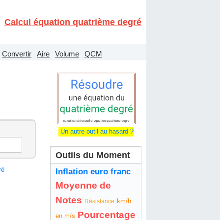
Calcul équation quatrième degré
Convertir
Aire
Volume
QCM
Un autre outil au hasard ?
Outils du Moment
ré
Inflation euro franc
Moyenne de
Notes
km/h
Résistance
Pourcentage
en m/s