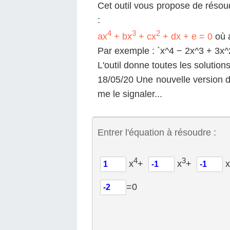
Cet outil vous propose de résou
:
4
3
2
ax
+ bx
+ cx
+ dx + e = 0
où a
Par exemple : `x^4 − 2x^3 + 3x^
L'outil donne toutes les solutio
18/05/20 Une nouvelle version d
me le signaler...
Entrer l'équation à résoudre :
4
3
x
+
x
+
x
=0