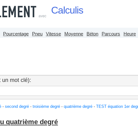
Calculis
Pourcentage
Pneu
Vitesse
Moyenne
Béton
Parcours
Heure
 un mot clé):
é
-
second degré
-
troisième degré
-
quatrième degré
-
TEST équation 1er deg
u quatrième degré