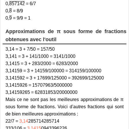
0,
857142
= 6/7
0,
8
= 8/9
0,
9
= 9/9 = 1
Approximations de π sous forme de fractions
obtenues avec l'outil
3,14 = 3 + 7/50 = 157/50
3,141 = 3 + 141/1000 = 3141/1000
3,1415 = 3 + 283/2000 = 6283/2000
3,14159 = 3 + 14159/100000 = 314159/100000
3,141592 = 3 + 17699/125000 = 392699/125000
3,1415926 = 15707963/5000000
3,14159265 = 62831853/20000000
Mais ce ne sont pas les meilleures approximations de π
sous forme de fractions. Voici d'autres fractions qui sont
de bien meilleures approximations :
22/7 =
3,14
285714285714
333/106 =
3,1415
0943396226