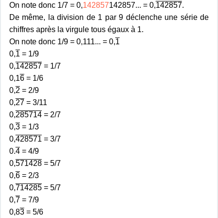
On note donc 1/7 = 0,
142857
142857... = 0,
142857
.
De même, la division de 1 par 9 déclenche une série de
chiffres après la virgule tous égaux à 1.
On note donc 1/9 = 0,111... = 0,
1
0,
1
= 1/9
0,
142857
= 1/7
0,1
6
= 1/6
0,
2
= 2/9
0,
27
= 3/11
0,
285714
= 2/7
0,
3
= 1/3
0,
428571
= 3/7
0.
4
= 4/9
0,
571428
= 5/7
0,
6
= 2/3
0,
714285
= 5/7
0,
7
= 7/9
0,8
3
= 5/6