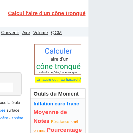
Calcul l'aire d'un cône tronqué
Convertir
Aire
Volume
QCM
Un autre outil au hasard ?
Outils du Moment
ace latérale -
Inflation euro franc
uée
surface
Moyenne de
phère
-
sphère
Notes
km/h
Résistance
Pourcentage
en m/s