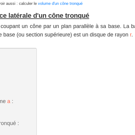
voir aussi : calculer le
volume d'un cône tronqué
ace latérale d'un cône tronqué
coupant un cône par un plan parallèle à sa base. La b
ite base (ou section supérieure) est un disque de rayon
r
.
ème
a
:
ronqué :