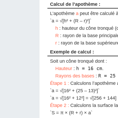
Calcul de l’apothème :
L’apothème
a
peut être calculé à 
`a = √[h² + (R – r)²]`
h
: hauteur du cône tronqué (d
R
: rayon de la base principal
r
: rayon de la base supérieur
Exemple de calcul :
Soit un cône tronqué dont :
h = 16 cm
Hauteur
:
.
R = 25
Rayons des bases
:
Étape 1 :
Calculons l’apothème
`a = √[16² + (25 – 13)²]`
`a = √[16² + 12²] = √[256 + 144
Étape 2 :
Calculons la surface l
`S = π × (R + r) × a`