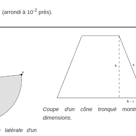
-2
 (arrondi à 10
près).
Coupe d'un cône tronqué montr
dimensions.
 latérale d'un