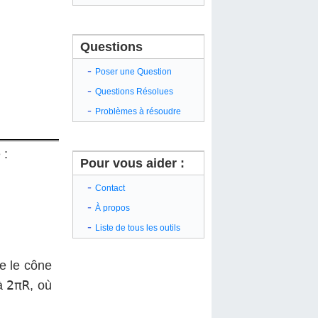
Questions
-
Poser une Question
-
Questions Résolues
-
Problèmes à résoudre
 :
Pour vous aider :
-
Contact
-
À propos
-
Liste de tous les outils
re le cône
2πR
 à
, où