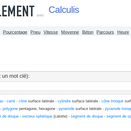
Calculis
Pourcentage
Pneu
Vitesse
Moyenne
Béton
Parcours
Heure
 un mot clé):
au
-
carré
-
cône
surface latérale -
cylindre
surface latérale -
cône tronqué
surf
-
polygone
pentagone, hexagone -
pyramide
surface latérale -
pyramide tronq
r de disque
-
secteur sphérique
(calotte) -
segment de disque
-
segment de s