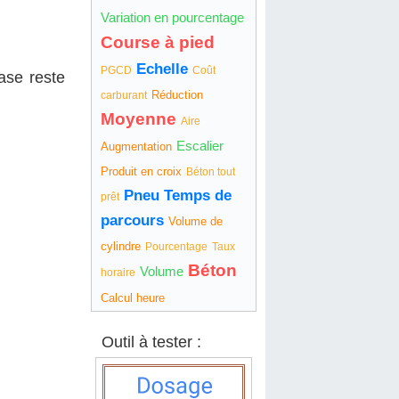
Variation en pourcentage
Course à pied
Echelle
PGCD
Coût
ase reste
Réduction
carburant
Moyenne
Aire
Escalier
Augmentation
Produit en croix
Béton tout
Pneu
Temps de
prêt
parcours
Volume de
cylindre
Pourcentage
Taux
Béton
Volume
horaire
Calcul heure
Outil à tester :