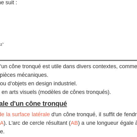
e suit :
²`
 d’un cône tronqué est utile dans divers contextes, comme
e pièces mécaniques.
u d’objets en design industriel.
u en arts visuels (modèles de cônes tronqués).
rale d'un cône tronqué
 la surface latérale
d'un cône tronqué, il suffit de fend
'A
). L'arc de cercle résultant (
AB
) a une longueur égale
e.