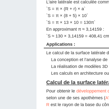
L'aire latérale est calculée comm
`S = π × (R + r) × a`
`S = π × (8 + 5) × 10`
`S = π × 13 × 10 = 130π`
En approximant π ≈ 3,14159 :
`S ≈ 130 × 3,14159 = 408,41 cm
Applications :
Le calcul de la surface latérale
La conception et l’analyse d
La réalisation de modèles 3D o
Les calculs en architecture o
Calcul de la surface laté
Pour obtenir le
développement de
selon une de ses apothèmes (
A
R
est le rayon de la base du côn