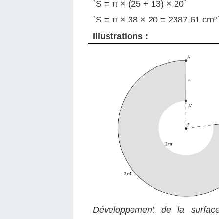
`S = π × (25 + 13) × 20`
`S = π × 38 × 20 = 2387,61 cm²`
Illustrations :
Développement de la surface