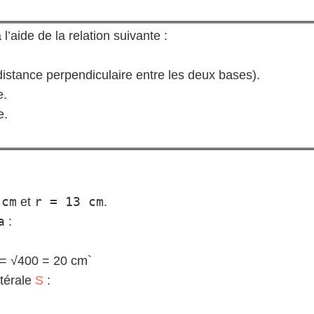
l’aide de la relation suivante :
istance perpendiculaire entre les deux bases).
e.
e.
 cm
r = 13 cm
et
.
a
:
] = √400 = 20 cm`
atérale
S
: