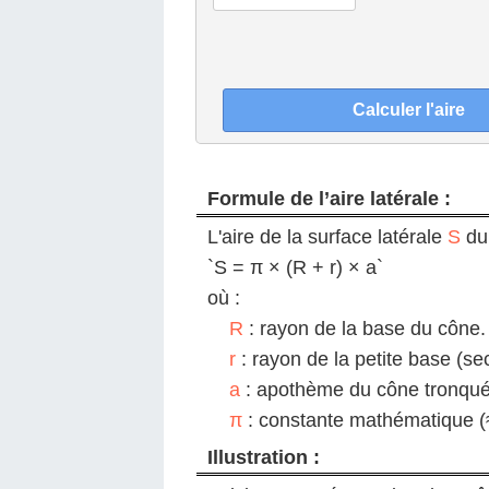
Formule de l’aire latérale :
L'aire de la surface latérale
S
du 
`S = π × (R + r) × a`
où :
R
: rayon de la base du cône.
r
: rayon de la petite base (se
a
: apothème du cône tronqué 
π
: constante mathématique (
Illustration :