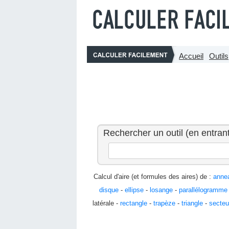
Accueil
Outils
Rechercher un outil (en entrant
Calcul d'aire (et formules des aires) de :
anne
disque
-
ellipse
-
losange
-
parallélogramme
latérale -
rectangle
-
trapèze
-
triangle
-
secteu